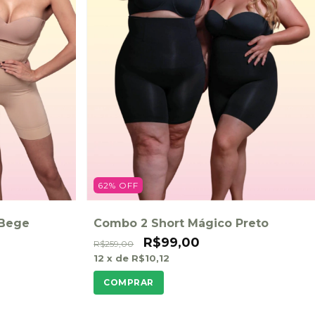
62
%
OFF
 Bege
Combo 2 Short Mágico Preto
R$99,00
R$259,00
12
x de
R$10,12
COMPRAR