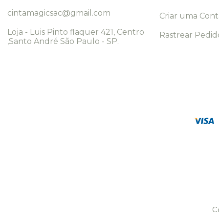
cintamagicsac@gmail.com
Criar uma Cont
Loja - Luis Pinto flaquer 421, Centro
Rastrear Pedido
,Santo André São Paulo - SP.
C