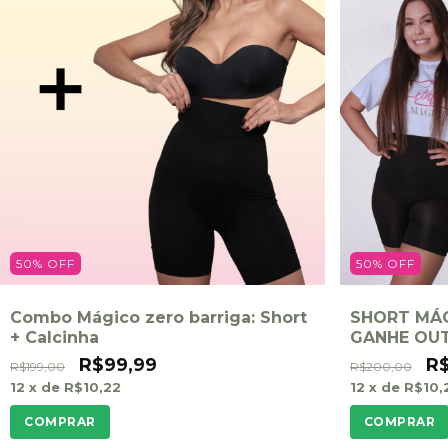
50
%
OFF
50
%
OFF
Combo Mágico zero barriga: Short
SHORT MÁG
+ Calcinha
GANHE OU
R$99,99
R
R$199,00
R$200,00
12
x de
R$10,22
12
x de
R$10,
COMPRAR
COMPRAR