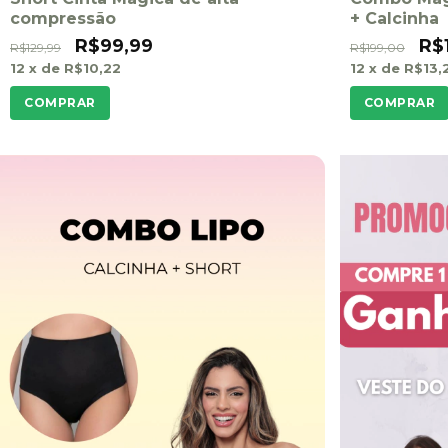
compressão
+ Calcinha
R$99,99
R$
R$129,99
R$199,00
12
x de
R$10,22
12
x de
R$13,
COMPRAR
COMPRAR