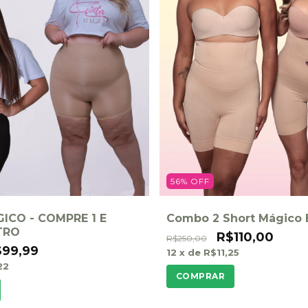
56
%
OFF
ICO - COMPRE 1 E
Combo 2 Short Mágico
TRO
R$110,00
R$250,00
$99,99
12
x de
R$11,25
22
COMPRAR