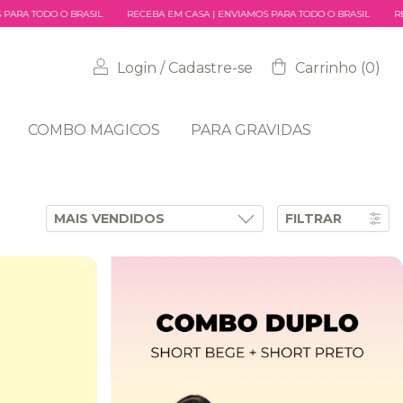
RECEBA EM CASA | ENVIAMOS PARA TODO O BRASIL
RECEBA EM CASA | ENVIAMO
Login
/
Cadastre-se
Carrinho
(
0
)
COMBO MAGICOS
PARA GRAVIDAS
FILTRAR