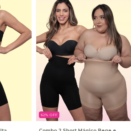
62
%
OFF
lta
Combo 2 Short Mágico Bege e