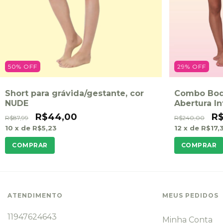
50
%
OFF
29
%
OFF
Short para grávida/gestante, cor
Combo Bod
NUDE
Abertura In
R$44,00
R$
R$87,99
R$240,00
10
x de
R$5,23
12
x de
R$17,
COMPRAR
COMPRAR
ATENDIMENTO
MEUS PEDIDOS
11947624643
Minha Conta