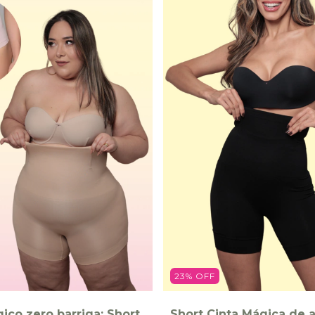
23
%
OFF
co zero barriga: Short
Short Cinta Mágica de a