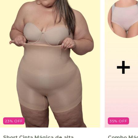
23
%
OFF
35
%
OFF
Short Cinta Mágica de alta
Combo Mági