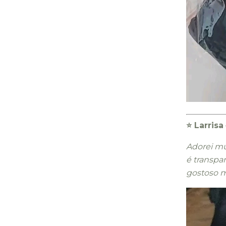
⭐️ Larrisa
Adorei mu
é transp
gostoso m