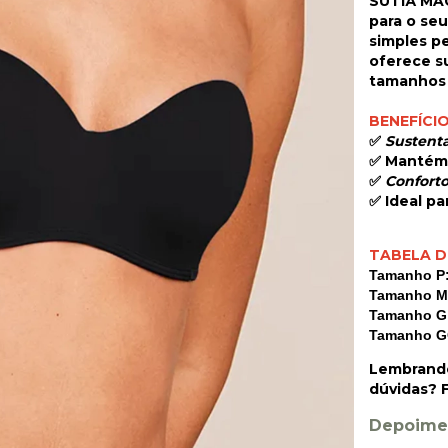
SUTIÃ MÁ
para o seu
simples p
oferece s
tamanhos 
BENEFÍCI
✅
Sustent
✅ Mantém 
✅
Conforto
✅ Ideal pa
TABELA D
Tamanho P
Tamanho M
Tamanho G
Tamanho G
Lembrando
dúvidas?
F
Depoime