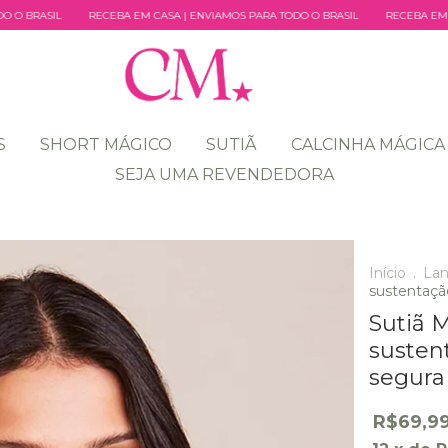
A EM CASA | ENVIAMOS PARA TODO O BRASIL
RECEBA EM CASA | ENVIAMOS PAR
S
SHORT MÁGICO
SUTIÃ
CALCINHA MÁGICA
SEJA UMA REVENDEDORA
Início
.
La
sustentaçã
Sutiã 
susten
segura
R$69,9