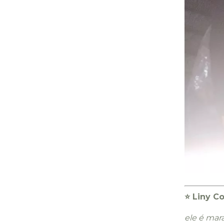
⭐️ Liny C
ele é mar