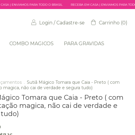
A TODO O BRASIL
RECEBA EM CASA | ENVIAMOS PARA TODO O BRASIL
RECEBA
Login
/
Cadastre-se
Carrinho
(
0
)
COMBO MAGICOS
PARA GRAVIDAS
nçamentos
.
Sutiã Mágico Tomara que Caia - Preto ( com
o magica, não cai de verdade e segura tudo)
Mágico Tomara que Caia - Preto ( com
tação magica, não cai de verdade e
 tudo)
9