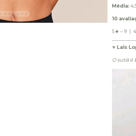
Média:
4,9
10 avalia
5★ – 9 | 4
⭐️ Lais L
O sutiã é 