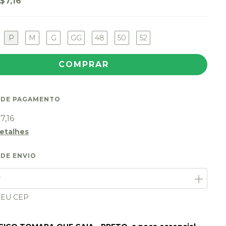
$7,16
P
M
G
GG
48
50
52
 DE PAGAMENTO
7,16
detalhes
 DE ENVIO
ara o CEP:
ALTERAR CEP
MEU CEP