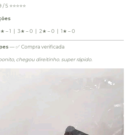
 / 5 ⭐️⭐️⭐️⭐️⭐️
ções
★ – 1 | 3★ – 0 | 2★ – 0 | 1★ – 0
opes
— ✅ Compra verificada
bonito, chegou direitinho. super rápido.