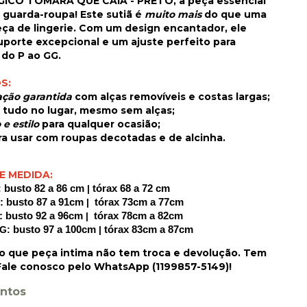
GICO TOMARA QUE CAIA - PRETO
, a peça essencial
 guarda-roupa! Este sutiã é
muito mais
do que uma
eça de lingerie. Com um design encantador, ele
uporte excepcional e um ajuste perfeito para
do P ao GG.
OS
:
ação garantida
com alças removíveis e costas largas;
tudo no lugar, mesmo sem alças;
 e estilo
para qualquer ocasião;
ra usar com roupas decotadas e de alcinha.
E MEDIDA
:
:
busto
82 a 86 cm
|
tórax 68 a 72 cm
: busto
87 a 91cm
|
tórax 73cm a 77cm
: busto
92 a 96cm
|
tórax 78cm a 82cm
G:
busto
97 a 100cm
|
tórax 83cm a 87cm
 que peça intima não tem troca e devolução. Tem
ale conosco pelo WhatsApp (1199857-5149)!
ntos