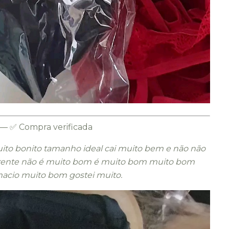
— ✅ Compra verificada
ito bonito tamanho ideal cai muito bem e não não
arente não é muito bom é muito bom muito bom
acio muito bom gostei muito.