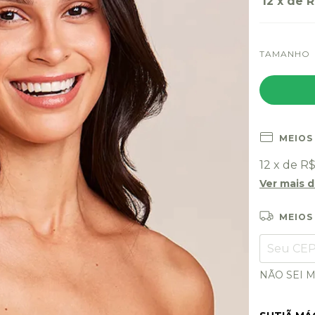
12
x de
R
TAMANHO
MEIOS
12
x de
R$
Ver mais 
MEIOS
Entregas p
NÃO SEI 