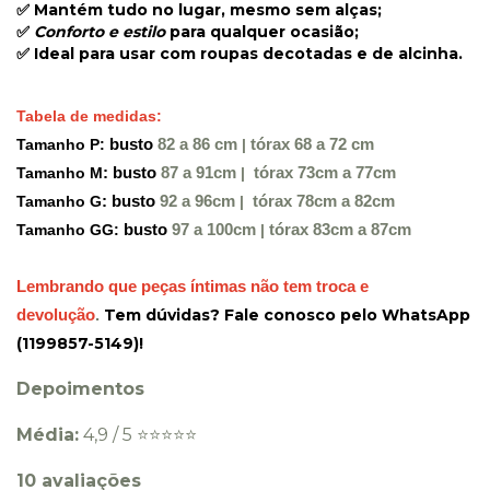
✅ Mantém tudo no lugar, mesmo sem alças;
✅
Conforto e estilo
para qualquer ocasião;
✅ Ideal para usar com roupas decotadas e de alcinha.
Tabela de medidas:
Tamanho P:
busto
82 a 86 cm
|
tórax 68 a 72 cm
Tamanho M
: busto
87 a 91cm
|
tórax 73cm a 77cm
Tamanho G
: busto
92 a 96cm
|
tórax 78cm a 82cm
Tamanho GG:
busto
97 a 100cm
|
tórax 83cm a 87cm
Lembrando que peças íntimas não tem troca e
Tem dúvidas?
Fale conosco pelo WhatsApp
devolução
.
(1199857-5149)!
Depoimentos
Média:
4,9 / 5 ⭐️⭐️⭐️⭐️⭐️
10 avaliações