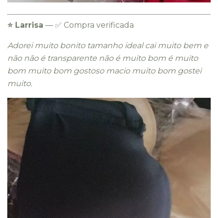
⭐️ Larrisa
— ✅ Compra verificada
Adorei muito bonito tamanho ideal cai muito bem e
não não é transparente não é muito bom é muito
bom muito bom gostoso macio muito bom gostei
muito.