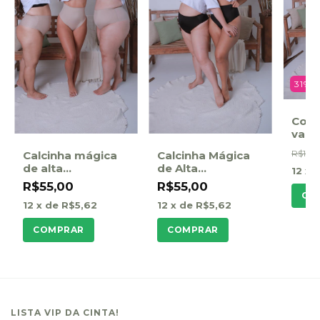
31
%
Comp
valor
(cal
R$159,
Calcinha mágica
Calcinha Mágica
de alta
de Alta
12
x 
compressão,
Compressão,
R$55,00
R$55,00
além de modelar
Além de Modelar
CO
12
x de
R$5,62
12
x de
R$5,62
o corpo fica zero
O Corpo Fica Zero
barriga - bege
Barriga -Preta
COMPRAR
COMPRAR
LISTA VIP DA CINTA!