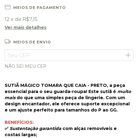
MEIOS DE PAGAMENTO
12
x de
R$7,15
Ver mais detalhes
MEIOS DE ENVIO
Entregas para o CEP:
ALTERAR CEP
NÃO SEI MEU CEP
SUTIÃ MÁGICO TOMARA QUE CAIA - PRETO
, a peça
essencial para o seu guarda-roupa! Este sutiã é
muito
mais
do que uma simples peça de lingerie. Com um
design encantador, ele oferece suporte excepcional
e um ajuste perfeito para tamanhos do P ao GG.
BENEFÍCIOS
:
✅
Sustentação garantida
com alças removíveis e
costas largas;