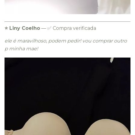
⭐️ Liny Coelho
— ✅ Compra verificada
ele é maravilhoso, podem pedir! vou comprar outro
p minha mae!