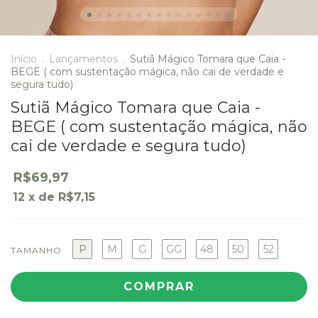
Início
.
Lançamentos
.
Sutiã Mágico Tomara que Caia -
BEGE ( com sustentação mágica, não cai de verdade e
segura tudo)
Sutiã Mágico Tomara que Caia -
BEGE ( com sustentação mágica, não
cai de verdade e segura tudo)
R$69,97
12
x de
R$7,15
P
M
G
GG
48
50
52
TAMANHO