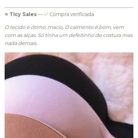
⭐️ Ticy Sales
— ✅ Compra verificada
O tecido é ótimo, macio. O caimento é bom, vem
com as alças. Só tinha um defeitinho de costura mas
nada demais.