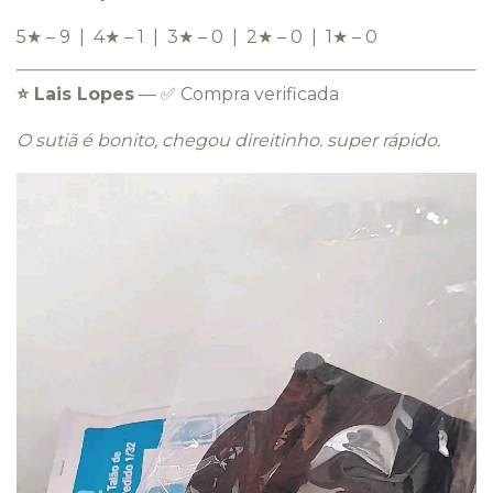
5★ – 9 | 4★ – 1 | 3★ – 0 | 2★ – 0 | 1★ – 0
⭐️ Lais Lopes
— ✅ Compra verificada
O sutiã é bonito, chegou direitinho. super rápido.