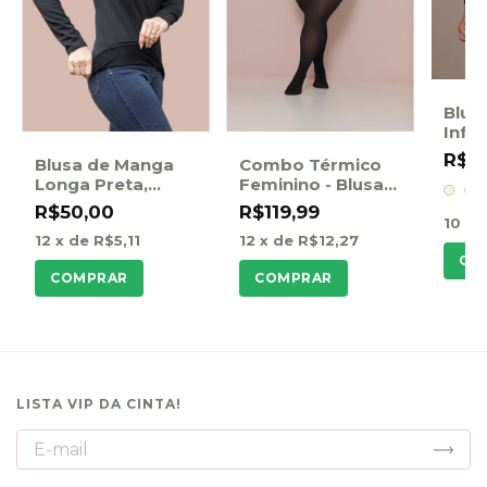
Blus
Infan
Masc
R$4
Blusa de Manga
Combo Térmico
Femi
Longa Preta,
Feminino - Blusa
Segunda Pele
térmica + Meia
R$50,00
R$119,99
Térmica
térmica
10
x 
12
x de
R$5,11
12
x de
R$12,27
CO
COMPRAR
COMPRAR
LISTA VIP DA CINTA!